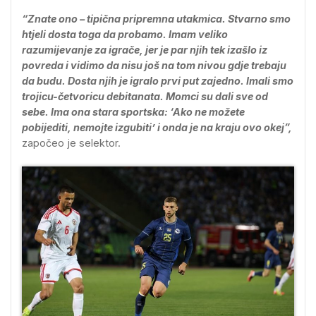
“Znate ono – tipična pripremna utakmica. Stvarno smo
htjeli dosta toga da probamo. Imam veliko
razumijevanje za igrače, jer je par njih tek izašlo iz
povreda i vidimo da nisu još na tom nivou gdje trebaju
da budu. Dosta njih je igralo prvi put zajedno. Imali smo
trojicu-četvoricu debitanata. Momci su dali sve od
sebe. Ima ona stara sportska: ‘Ako ne možete
pobijediti, nemojte izgubiti’ i onda je na kraju ovo okej”,
započeo je selektor.