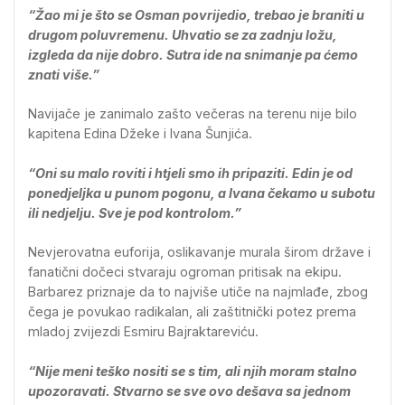
“Žao mi je što se Osman povrijedio, trebao je braniti u
drugom poluvremenu. Uhvatio se za zadnju ložu,
izgleda da nije dobro. Sutra ide na snimanje pa ćemo
znati više.”
Navijače je zanimalo zašto večeras na terenu nije bilo
kapitena Edina Džeke i Ivana Šunjića.
“Oni su malo roviti i htjeli smo ih pripaziti. Edin je od
ponedjeljka u punom pogonu, a Ivana čekamo u subotu
ili nedjelju. Sve je pod kontrolom.”
Nevjerovatna euforija, oslikavanje murala širom države i
fanatični dočeci stvaraju ogroman pritisak na ekipu.
Barbarez priznaje da to najviše utiče na najmlađe, zbog
čega je povukao radikalan, ali zaštitnički potez prema
mladoj zvijezdi Esmiru Bajraktareviću.
“Nije meni teško nositi se s tim, ali njih moram stalno
upozoravati. Stvarno se sve ovo dešava sa jednom