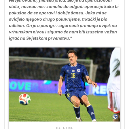
Nevjerovatna, filmska priča. Bio je na operacionom
stolu, nazvao me i zamolio da odgodi operaciju kako bi
pokušao da se oporavi i dobije šansu. Jako mi se
svidjelo njegovo drugo poluvrijeme, trkački je bio
odličan. On je u pas igri i sigurnosti primanja uvijek na
vrhunskom nivou i sigurno će nam biti izuzetno važan
igrač na Svjetskom prvenstvu.”
Foto: NS BiH