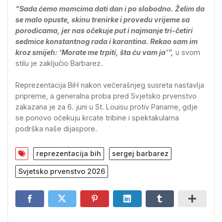
“Sada ćemo momcima dati dan i po slobodno. Želim da
se malo opuste, skinu trenirke i provedu vrijeme sa
porodicama, jer nas očekuje put i najmanje tri-četiri
sedmice konstantnog rada i karantina. Rekao sam im
kroz smijeh: ‘Morate me trpiti, šta ću vam ja'”,
u svom
stilu je zaključio Barbarez.
Reprezentacija BiH nakon večerašnjeg susreta nastavlja
pripreme, a generalna proba pred Svjetsko prvenstvo
zakazana je za 6. juni u St. Louisu protiv Paname, gdje
se ponovo očekuju krcate tribine i spektakularna
podrška naše dijaspore.
reprezentacija bih
sergej barbarez
Svjetsko prvenstvo 2026