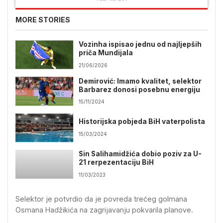
MORE STORIES
Vozinha ispisao jednu od najljepših
priča Mundijala
21/06/2026
Demirović: Imamo kvalitet, selektor
Barbarez donosi posebnu energiju
15/11/2024
Historijska pobjeda BiH vaterpolista
15/03/2024
Sin Salihamidžića dobio poziv za U-
21 rerpezentaciju BiH
11/03/2023
Selektor je potvrdio da je povreda trećeg golmana
Osmana Hadžikića na zagrijavanju pokvarila planove.