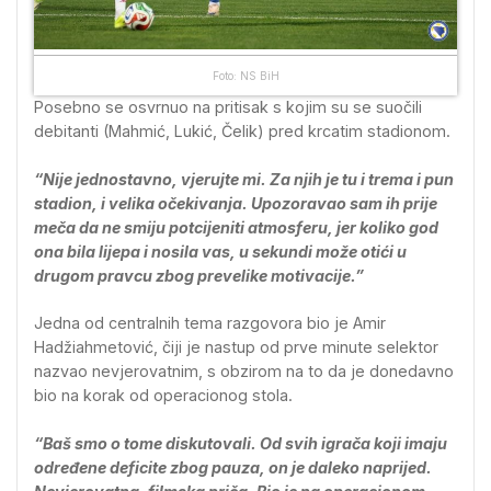
Foto: NS BiH
Posebno se osvrnuo na pritisak s kojim su se suočili
debitanti (Mahmić, Lukić, Čelik) pred krcatim stadionom.
“Nije jednostavno, vjerujte mi. Za njih je tu i trema i pun
stadion, i velika očekivanja. Upozoravao sam ih prije
meča da ne smiju potcijeniti atmosferu, jer koliko god
ona bila lijepa i nosila vas, u sekundi može otići u
drugom pravcu zbog prevelike motivacije.”
Jedna od centralnih tema razgovora bio je Amir
Hadžiahmetović, čiji je nastup od prve minute selektor
nazvao nevjerovatnim, s obzirom na to da je donedavno
bio na korak od operacionog stola.
“Baš smo o tome diskutovali. Od svih igrača koji imaju
određene deficite zbog pauza, on je daleko naprijed.