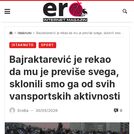
Skip
to
content
Istaknuto
Bajraktarević je rekao da mu je previše svega, sklonili smo ga od svih vansportskih aktivnosti
ISTAKNUTO
SPORT
Bajraktarević je rekao
da mu je previše svega,
sklonili smo ga od svih
vansportskih aktivnosti
0
EroBa
30/05/2026
—