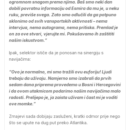
ogromnom snagom prema njima. Baš smo neki dan
dobili povratnu informaciju od Esmira da mu je, u neku
ruku, previše svega. Zato smo odlučili da ga potpuno
sklonimo od svih vansportskih aktivnosti – nema
intervjua, nema autograma, nema pritiska. Premlad je
on za ove stvari, vjerujte mi. Pokušavamo ih zaštititi
našim iskustvom.”
Ipak, selektor ističe da je ponosan na sinergiju s
navijačima:
“Ovo je normalno, mi smo tražili ovu euforiju! Ljudi
trebaju da uživaju. Namjerno smo izabrali da prvih
sedam dana priprema provedemo u Bosni i Hercegovini
i da ovom utakmicom podarimo našim navijačima malo
radosti. Prelijepo je, ja zaista uživam i čast mi je voditi
ove momke.”
Zmajevi sada dobijaju zasluženi, kratki odmor prije nego
što se upute na dug put preko Atlantika.