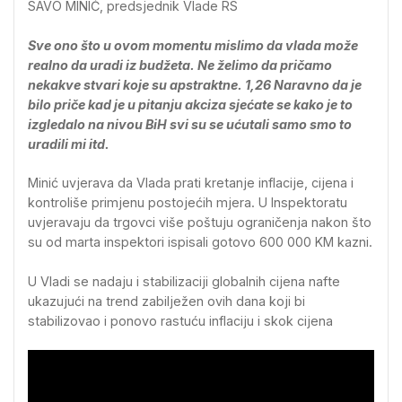
SAVO MINIĆ, predsjednik Vlade RS
Sve ono što u ovom momentu mislimo da vlada može
realno da uradi iz budžeta. Ne želimo da pričamo
nekakve stvari koje su apstraktne. 1,26 Naravno da je
bilo priče kad je u pitanju akciza sjećate se kako je to
izgledalo na nivou BiH svi su se ućutali samo smo to
uradili mi itd.
Minić uvjerava da Vlada prati kretanje inflacije, cijena i
kontroliše primjenu postojećih mjera. U Inspektoratu
uvjeravaju da trgovci više poštuju ograničenja nakon što
su od marta inspektori ispisali gotovo 600 000 KM kazni.
U Vladi se nadaju i stabilizaciji globalnih cijena nafte
ukazujući na trend zabilježen ovih dana koji bi
stabilizovao i ponovo rastuću inflaciju i skok cijena