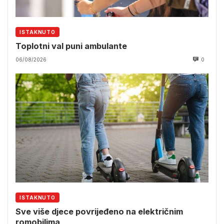
ISTAKNUTO
Toplotni val puni ambulante
06/08/2026
0
ISTAKNUTO
Sve više djece povrijeđeno na električnim
romobilima