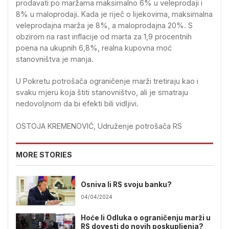
prodavati po maržama maksimalno 6% u veleprodaji i
8% u maloprodaji. Kada je riječ o lijekovima, maksimalna
veleprodajna marža je 8%, a maloprodajna 20%. S
obzirom na rast inflacije od marta za 1,9 procentnih
poena na ukupnih 6,8%, realna kupovna moć
stanovništva je manja.
U Pokretu potrošača ograničenje marži tretiraju kao i
svaku mjeru koja štiti stanovništvo, ali je smatraju
nedovoljnom da bi efekti bili vidljivi.
OSTOJA KREMENOVIĆ, Udruženje potrošača RS
MORE STORIES
Osniva li RS svoju banku?
04/04/2024
Hoće li Odluka o ograničenju marži u
RS dovesti do novih poskupljenja?