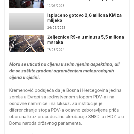
19/03/2026
Isplaćeno gotovo 2,6 miliona KM za
mlijeko
24/06/2023
Željeznice RS-a u minusu 5,5 miliona
maraka
17/06/2024
Mora se uticati na cijenu u svim njenim aspektima, ali
da se zaštite građani ograničenjem maloprodajnih
cijena u cjelini.
Kremenović podsjeća da je Bosna i Hercegovina jedina
zemlja u Evropi sa jedinstvenom stopom PDV-a i na
osnovne namirnice i na luksuz. Za institucije je
diferenciranje stopa PDV-a odavno zaboravljena priča
oborena kroz proceduralne akrobacije SNSD-a i HDZ-a u
Domu naroda državnog parlamenta.