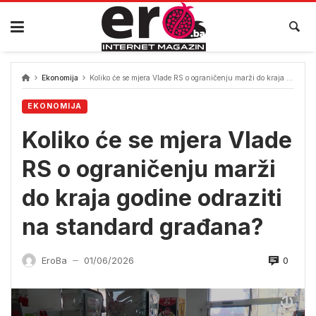
Skip
to
content
Ekonomija
Koliko će se mjera Vlade RS o ograničenju marži do kraja godine odraziti na standard građana?
EKONOMIJA
Koliko će se mjera Vlade
RS o ograničenju marži
do kraja godine odraziti
na standard građana?
0
EroBa
01/06/2026
—