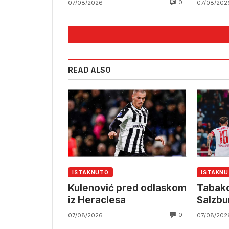
0
07/08/2026
07/08/202
READ ALSO
ISTAKNUTO
ISTAKN
Kulenović pred odlaskom
Tabako
iz Heraclesa
Salzbu
0
07/08/2026
07/08/202