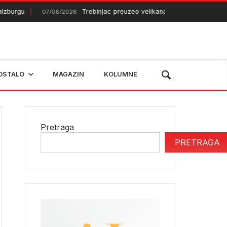
rgu
Trebinjac preuzeo velikana iz Gane
07/08/2026
07/08/202
OSTALO
MAGAZIN
KOLUMNE
Pretraga
PRETRAGA