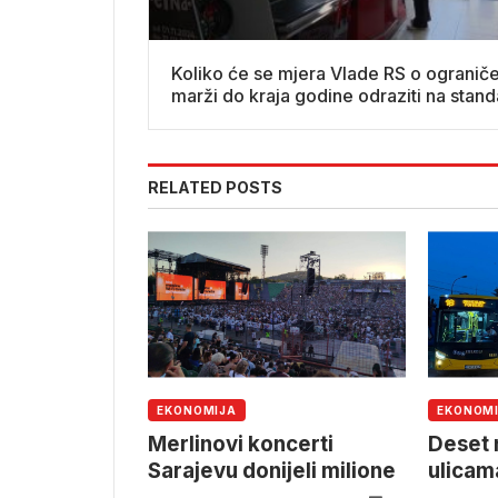
Koliko će se mjera Vlade RS o ogranič
marži do kraja godine odraziti na stan
građana?
RELATED POSTS
EKONOMIJA
EKONOM
Merlinovi koncerti
Deset 
Sarajevu donijeli milione
ulicam