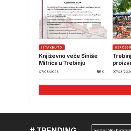
ISTAKNUTO
HERCEG
Književno veče Siniše
Trebin
Mitrića u Trebinju
proiz
0
07/08/2026
07/08/202
# TRENDING
mostar
Federalni hidromete