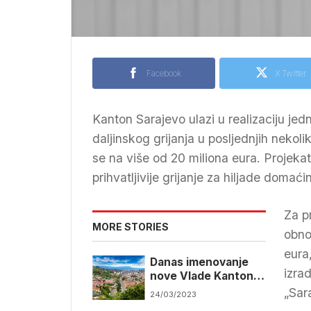
Facebook
X Twitter
Kanton Sarajevo ulazi u realizaciju je
daljinskog grijanja u posljednjih nekoli
se na više od 20 miliona eura. Projekat bi
prihvatljivije grijanje za hiljade domaći
Za p
MORE STORIES
obno
eura,
Danas imenovanje
izra
nove Vlade Kantona
Sarajevo
„Sar
24/03/2023