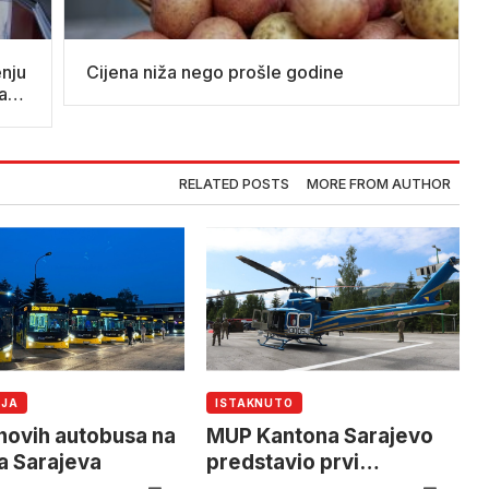
enju
Cijena niža nego prošle godine
dard
RELATED POSTS
MORE FROM AUTHOR
IJA
ISTAKNUTO
novih autobusa na
MUP Kantona Sarajevo
a Sarajeva
predstavio prvi
helikopter i