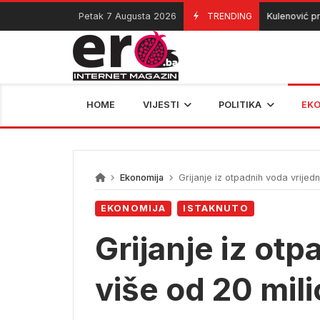
Skip
Petak 7 Augusta 2026
TRENDING
Kulenović pred o
07/08/2026
to
content
HOME
VIJESTI
POLITIKA
EK
Ekonomija
Grijanje iz otpadnih voda vrijed
EKONOMIJA
ISTAKNUTO
Grijanje iz ot
više od 20 mil