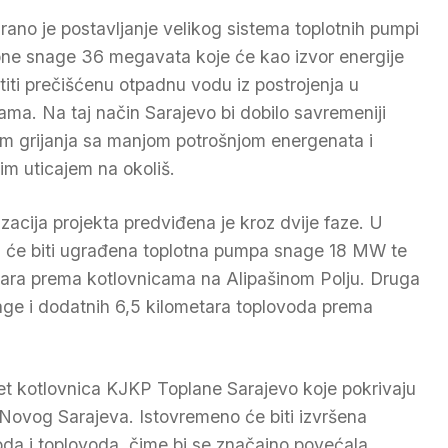
irano je postavljanje velikog sistema toplotnih pumpi
ne snage 36 megavata koje će kao izvor energije
stiti prečišćenu otpadnu vodu iz postrojenja u
lama. Na taj način Sarajevo bi dobilo savremeniji
em grijanja sa manjom potrošnjom energenata i
im uticajem na okoliš.
izacija projekta predviđena je kroz dvije faze. U
j će biti ugrađena toplotna pumpa snage 18 MW te
tara prema kotlovnicama na Alipašinom Polju. Druga
age i dodatnih 6,5 kilometara toplovoda prema
vet kotlovnica KJKP Toplane Sarajevo koje pokrivaju
e Novog Sarajeva. Istovremeno će biti izvršena
voda i toplovoda, čime bi se značajno povećala