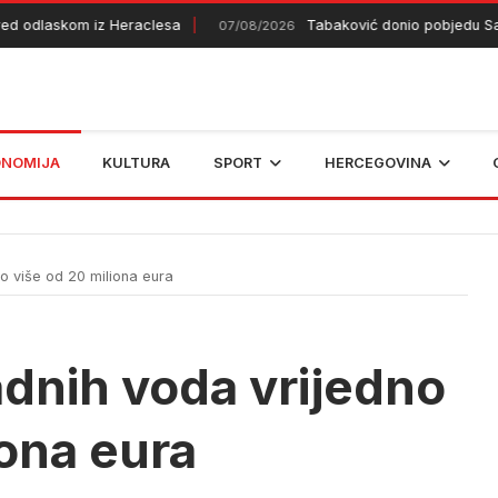
dlaskom iz Heraclesa
Tabaković donio pobjedu Salzbu
07/08/2026
ONOMIJA
KULTURA
SPORT
HERCEGOVINA
no više od 20 miliona eura
padnih voda vrijedno
iona eura