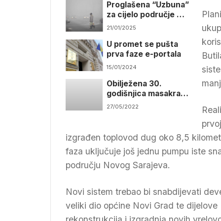
Proglašena “Uzbuna”
Plan
za cijelo područje KS
zbog izrazito
ukup
21/01/2025
zagađenog vazduha
kori
U promet se pušta
prva faze e-portala
Buti
15/01/2024
sist
manj
Obilježena 30.
godišnjica masakra u
ulici Ferhadija u
27/05/2022
Real
Sarajevu
prvo
izgrađen toplovod dug oko 8,5 kilome
faza uključuje još jednu pumpu iste sn
području Novog Sarajeva.
Novi sistem trebao bi snabdijevati de
veliki dio općine Novi Grad te dijelov
rekonstrukcija i izgradnja novih vrelo