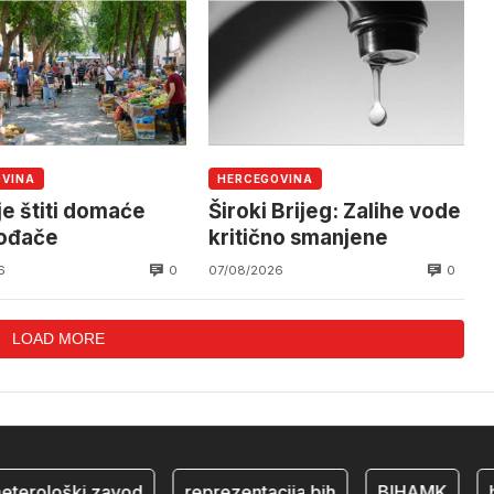
OVINA
HERCEGOVINA
je štiti domaće
Široki Brijeg: Zalihe vode
vođače
kritično smanjene
0
0
6
07/08/2026
LOAD MORE
rološki zavod
reprezentacija bih
BIHAMK
bosn