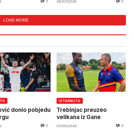
0
0
6
28/07/2026
Helikoptersku jedinicu
LOAD MORE
UTO
ISTAKNUTO
vić donio pobjedu
Trebinjac preuzeo
rgu
velikana iz Gane
0
0
6
07/08/2026