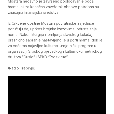
Mostara nedavno je završeno popločavanje poda
hrama, ali za konačan završetak obnove potrebna su
značajna finansijska sredstva.
Iz Crkvene opštine Mostar i povratničke zajednice
poručuju da, uprkos brojnim izazovima, odustajanja
nema. Nakon liturgije i lomljenja slavskog kolača,
praznično sabranje nastavljeno je u porti hrama, dok je
za večeras najavljen kulturno-umjetnički program u
organizaciji Srpskog pjevačkog i kulturno-umjetničkog
društva “Gusle” i SPKD “Prosvjeta”.
(Radio Trebinje)