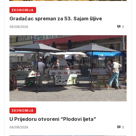
EKONOMIJA
Gradačac spreman za 53. Sajam šljive
06/08/2026
0
EKONOMIJA
U Prijedoru otvoreni “Plodovi ljeta”
06/08/2026
0