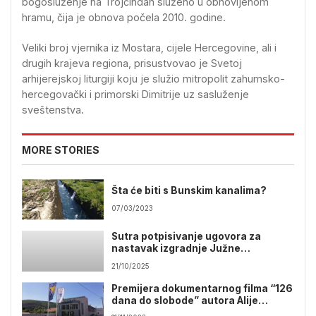
bogosluženje na Trojčindan služeno u obnovljenom
hramu, čija je obnova počela 2010. godine.
Veliki broj vjernika iz Mostara, cijele Hercegovine, ali i
drugih krajeva regiona, prisustvovao je Svetoj
arhijerejskoj liturgiji koju je služio mitropolit zahumsko-
hercegovački i primorski Dimitrije uz sasluženje
sveštenstva.
MORE STORIES
Šta će biti s Bunskim kanalima?
07/03/2023
Sutra potpisivanje ugovora za
nastavak izgradnje Južne
obilaznice Mostara
21/10/2025
Premijera dokumentarnog filma “126
dana do slobode” autora Alije
Marića