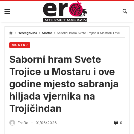
Skip
to
content
Hercegovina
Mostar
Saborni hram Svete Trojice u Mostaru i ove godine mjesto sabranja hiljada vjernika na Trojičindan
MOSTAR
Saborni hram Svete
Trojice u Mostaru i ove
godine mjesto sabranja
hiljada vjernika na
Trojičindan
0
EroBa
01/06/2026
—