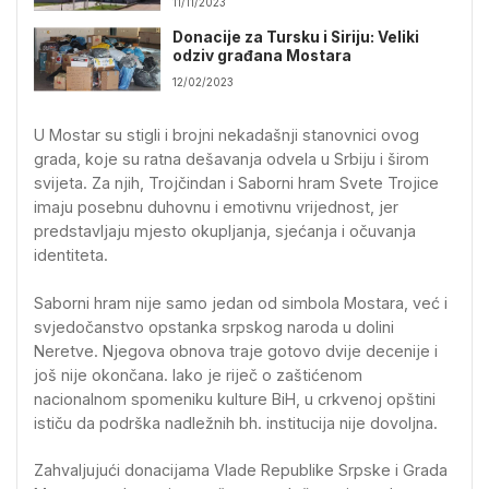
11/11/2023
Donacije za Tursku i Siriju: Veliki
odziv građana Mostara
12/02/2023
U Mostar su stigli i brojni nekadašnji stanovnici ovog
grada, koje su ratna dešavanja odvela u Srbiju i širom
svijeta. Za njih, Trojčindan i Saborni hram Svete Trojice
imaju posebnu duhovnu i emotivnu vrijednost, jer
predstavljaju mjesto okupljanja, sjećanja i očuvanja
identiteta.
Saborni hram nije samo jedan od simbola Mostara, već i
svjedočanstvo opstanka srpskog naroda u dolini
Neretve. Njegova obnova traje gotovo dvije decenije i
još nije okončana. Iako je riječ o zaštićenom
nacionalnom spomeniku kulture BiH, u crkvenoj opštini
ističu da podrška nadležnih bh. institucija nije dovoljna.
Zahvaljujući donacijama Vlade Republike Srpske i Grada