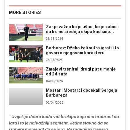
MORE STORIES
Zar je važno ko je ušao, ko je zabio i
da li smo srednja ekipa kad smo
ujedinili narod
25/06/2026
Barbarez: Džeko želi sutra igrati i to
govori o njegovom karakteru
23/03/2025
Zmajevi trenirali drugi put u manje
od 24 sata
16/06/2026
Mostar i Mostarci dočekali Sergeja
Barbareza
02/04/2026
“Uvijek je dobro kada vidite ekipu koja ima hrabrost da
igra i to je najvažniji segment. Jednostavno da se
izabere momenat da se igra. Poznavajući trenera