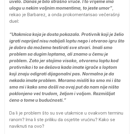
uvelo. Danas je bilo strašno vruće. I to vrijeme ima
ulogu u nekim voljnim momentima, to jeste umor”
,
rekao je Barbarez, a onda prokomentarisao večerašnji
duel:
“Utakmica koja je dosta pokazala. Protivnik koji je želio
igrati naprijed nisu nabijali loptu nego i otvarao igru što
je dobro da možemo testirati sve stvari. Imali smo
problem sa dugim loptama, ali znamo u čemu je
problem. Zato jer stojimo visoko, otvorenu loptu kod
protivnika i to se dešava kada imate igrače s loptom
koji znaju odigrati dijagonalni pas. Normalno je da
nekada imate problem. Moramo misliti ko smo mi i šta
smo mi i kako smo došli na ovaj put da nam nije ništa
poklonjeno već trudom, željom i voljom. Razmišljat
ćeno o tome u budućnosti.”
Da li je problem što su sve utakmice u ovakvom terminu
ranom? Ima li ste priliku da osjetite vrućinu? Kako se
naviknuti na ovo?