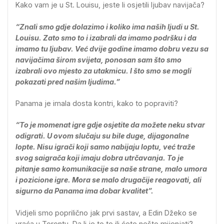
Kako vam je u St. Louisu, jeste li osjetili ljubav navijača?
“Znali smo gdje dolazimo i koliko ima naših ljudi u St.
Louisu. Zato smo to i izabrali da imamo podršku i da
imamo tu ljubav. Već dvije godine imamo dobru vezu sa
navijačima širom svijeta, ponosan sam što smo
izabrali ovo mjesto za utakmicu. I što smo se mogli
pokazati pred našim ljudima.”
Panama je imala dosta kontri, kako to popraviti?
“To je momenat igre gdje osjetite da možete neku stvar
odigrati. U ovom slučaju su bile duge, dijagonalne
lopte. Nisu igrači koji samo nabijaju loptu, već traže
svog saigrača koji imaju dobra utrčavanja. To je
pitanje samo komunikacije sa naše strane, malo umora
i pozicione igre. Mora se malo drugačije reagovati, ali
sigurno da Panama ima dobar kvalitet”.
Vidjeli smo poprilično jak prvi sastav, a Edin Džeko se
vraća u Torontu. Da li je to to ili ćete nešto mijenjati?