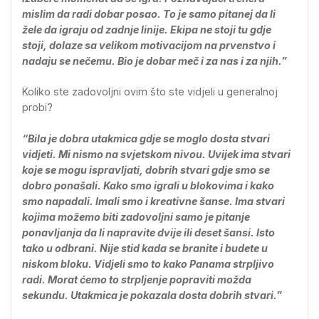
mislim da radi dobar posao. To je samo pitanej da li
žele da igraju od zadnje linije. Ekipa ne stoji tu gdje
stoji, dolaze sa velikom motivacijom na prvenstvo i
nadaju se nečemu. Bio je dobar meč i za nas i za njih.”
Koliko ste zadovoljni ovim što ste vidjeli u generalnoj
probi?
“Bila je dobra utakmica gdje se moglo dosta stvari
vidjeti. Mi nismo na svjetskom nivou. Uvijek ima stvari
koje se mogu ispravljati, dobrih stvari gdje smo se
dobro ponašali. Kako smo igrali u blokovima i kako
smo napadali. Imali smo i kreativne šanse. Ima stvari
kojima možemo biti zadovoljni samo je pitanje
ponavljanja da li napravite dvije ili deset šansi.
Isto
tako u odbrani. Nije stid kada se branite i budete u
niskom bloku. Vidjeli smo to kako Panama strpljivo
radi. Morat ćemo to strpljenje popraviti možda
sekundu. Utakmica je pokazala dosta dobrih stvari.”