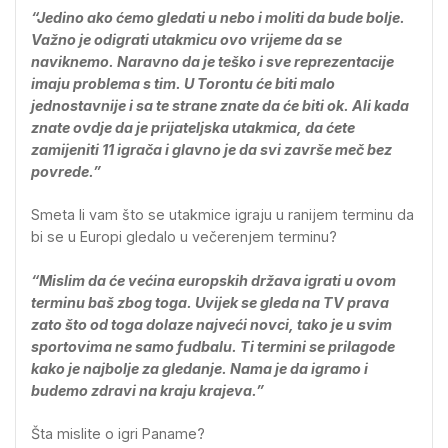
“Jedino ako ćemo gledati u nebo i moliti da bude bolje.
Važno je odigrati utakmicu ovo vrijeme da se
naviknemo. Naravno da je teško i sve reprezentacije
imaju problema s tim. U Torontu će biti malo
jednostavnije i sa te strane znate da će biti ok. Ali kada
znate ovdje da je prijateljska utakmica, da ćete
zamijeniti 11 igrača i glavno je da svi završe meč bez
povrede.”
Smeta li vam što se utakmice igraju u ranijem terminu da
bi se u Europi gledalo u večerenjem terminu?
“Mislim da će većina europskih država igrati u ovom
terminu baš zbog toga. Uvijek se gleda na TV prava
zato što od toga dolaze najveći novci, tako je u svim
sportovima ne samo fudbalu. Ti termini se prilagode
kako je najbolje za gledanje. Nama je da igramo i
budemo zdravi na kraju krajeva.”
Šta mislite o igri Paname?