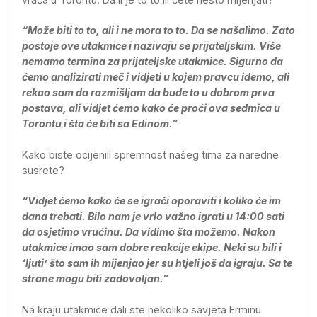
“Može biti to to, ali i ne mora to to. Da se našalimo. Zato
postoje ove utakmice i nazivaju se prijateljskim. Više
nemamo termina za prijateljske utakmice. Sigurno da
ćemo analizirati meč i vidjeti u kojem pravcu idemo, ali
rekao sam da razmišljam da bude to u dobrom prva
postava, ali vidjet ćemo kako će proći ova sedmica u
Torontu i šta će biti sa Edinom.”
Kako biste ocijenili spremnost našeg tima za naredne
susrete?
“Vidjet ćemo kako će se igrači oporaviti i koliko će im
dana trebati. Bilo nam je vrlo važno igrati u 14:00 sati
da osjetimo vrućinu. Da vidimo šta možemo. Nakon
utakmice imao sam dobre reakcije ekipe. Neki su bili i
‘ljuti’ što sam ih mijenjao jer su htjeli još da igraju. Sa te
strane mogu biti zadovoljan.”
Na kraju utakmice dali ste nekoliko savjeta Erminu