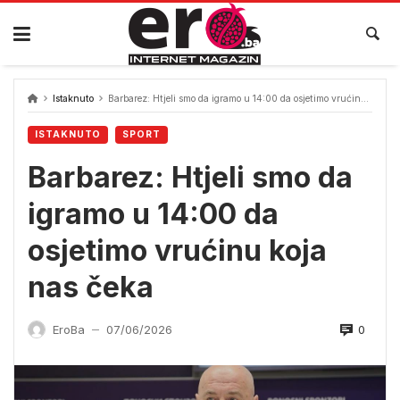
Skip
to
content
Istaknuto
Barbarez: Htjeli smo da igramo u 14:00 da osjetimo vrućinu koja nas čeka
ISTAKNUTO
SPORT
Barbarez: Htjeli smo da
igramo u 14:00 da
osjetimo vrućinu koja
nas čeka
0
EroBa
07/06/2026
—