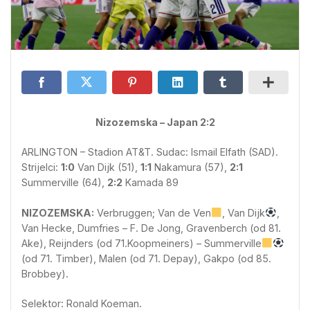
Nizozemska – Japan 2:2
ARLINGTON – Stadion AT&T. Sudac: Ismail Elfath (SAD).
Strijelci:
1:0
Van Dijk (51),
1:1
Nakamura (57),
2:1
Summerville (64),
2:2
Kamada 89
NIZOZEMSKA:
Verbruggen; Van de Ven
, Van Dijk
,
Van Hecke, Dumfries – F. De Jong, Gravenberch (od 81.
Ake), Reijnders (od 71.Koopmeiners) – Summerville
(od 71. Timber), Malen (od 71. Depay), Gakpo (od 85.
Brobbey).
Selektor: Ronald Koeman.