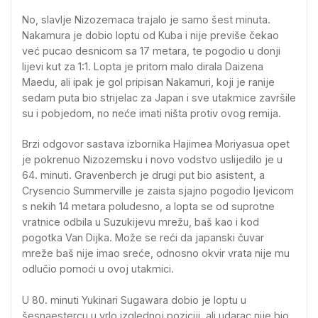
No, slavlje Nizozemaca trajalo je samo šest minuta.
Nakamura je dobio loptu od Kuba i nije previše čekao
već pucao desnicom sa 17 metara, te pogodio u donji
lijevi kut za 1:1. Lopta je pritom malo dirala Daizena
Maedu, ali ipak je gol pripisan Nakamuri, koji je ranije
sedam puta bio strijelac za Japan i sve utakmice završile
su i pobjedom, no neće imati ništa protiv ovog remija.
Brzi odgovor sastava izbornika Hajimea Moriyasua opet
je pokrenuo Nizozemsku i novo vodstvo uslijedilo je u
64. minuti. Gravenberch je drugi put bio asistent, a
Crysencio Summerville je zaista sjajno pogodio ljevicom
s nekih 14 metara poludesno, a lopta se od suprotne
vratnice odbila u Suzukijevu mrežu, baš kao i kod
pogotka Van Dijka. Može se reći da japanski čuvar
mreže baš nije imao sreće, odnosno okvir vrata nije mu
odlučio pomoći u ovoj utakmici.
U 80. minuti Yukinari Sugawara dobio je loptu u
šesnaestercu u vrlo izglednoj poziciji, ali udarac nije bio