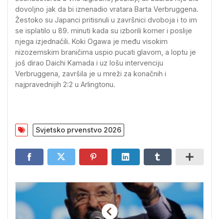
dovoljno jak da bi iznenadio vratara Barta Verbruggena.
Žestoko su Japanci pritisnuli u završnici dvoboja i to im
se isplatilo u 89. minuti kada su izborili korner i poslije
njega izjednačili. Koki Ogawa je među visokim
nizozemskim braničima uspio pucati glavom, a loptu je
još dirao Daichi Kamada i uz lošu intervenciju
Verbruggena, završila je u mreži za konačnih i
najpravednijih 2:2 u Arlingtonu.
Svjetsko prvenstvo 2026