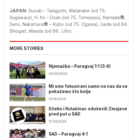
JAPAN:
Suzuki – Taniguchi, Watanabe (od 75.
Sugawara), H. Ito – Doan (od 75. Tomiyasu), Kamada
,
Sano, Nakamura
– Kubo (od 75. Ogawa), Ueda (od 84.
Shiogai), Maeda (od 66. J.Ito).
MORE STORIES
Njemačka – Paragvaj 1:1 (3:4)
30/06/2026
Mi smo fokusirani samo na nas da se
pokažemo što bolje
11/06/2026
Džeko i Kolašinac oduševili Zmajeve
pred put u SAD
17/06/2026
SAD – Paragvaj 4:1