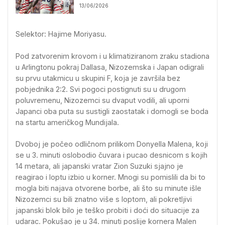
13/06/2026
Selektor: Hajime Moriyasu.
Pod zatvorenim krovom i u klimatiziranom zraku stadiona
u Arlingtonu pokraj Dallasa, Nizozemska i Japan odigrali
su prvu utakmicu u skupini F, koja je završila bez
pobjednika 2:2. Svi pogoci postignuti su u drugom
poluvremenu, Nizozemci su dvaput vodili, ali uporni
Japanci oba puta su sustigli zaostatak i domogli se boda
na startu američkog Mundijala.
Dvoboj je počeo odličnom prilikom Donyella Malena, koji
se u 3. minuti oslobodio čuvara i pucao desnicom s kojih
14 metara, ali japanski vratar Zion Suzuki sjajno je
reagirao i loptu izbio u korner. Mnogi su pomislili da bi to
mogla biti najava otvorene borbe, ali što su minute išle
Nizozemci su bili znatno više s loptom, ali pokretljivi
japanski blok bilo je teško probiti i doći do situacije za
udarac. Pokušao je u 34. minuti poslije kornera Malen