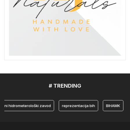
# TRENDING
 hidrometerološki zavod
reprezentacija bih
BIHAMK
bos