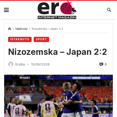
Skip
to
content
Istaknuto
Nizozemska – Japan 2:2
ISTAKNUTO
SPORT
Nizozemska – Japan 2:2
0
EroBa
15/06/2026
—