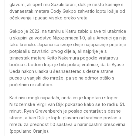
glavom, ali opet mu Suzuki brani, dok je nešto kasnije s
dvanaestak metara Cody Gakpo zahvatio loptu lošije od
očekivanja i pucao visoko preko vrata.
Gakpo je 2022. na turniru u Katru zabio u sve tri utakmice
u skupini za vodstvo Nizozemaca 1:0, ali u Americi ga nije
tako krenulo. Japanci su svoje dvije najopasnije prijetnje
potpisali u završnici prvog dijela, ali najprije je s
trinaestak metara Keito Nakamura pogodio vratarovu
bočicu s bodom koja je bila pokraj vratnice, da bi Ayase
Ueda nakon ulaska u šesnaesterac s desne strane
pucao u vanjski dio mreže, pa se na odmor otišlo s
početnim rezultatom.
Kad nisu mogli napadači, onda im je kapetan i stoper
Nizozemske Virgil van Dijk pokazao kako se to radi u 51.
minuti. Ryan Gravenberch je poslao centaršut s desne
strane, a Van Dijk je loptu glavom od vratnice poslao u
mrežu za prednost 1:0 sastava u narančastim dresovima
(popularno Oranje).