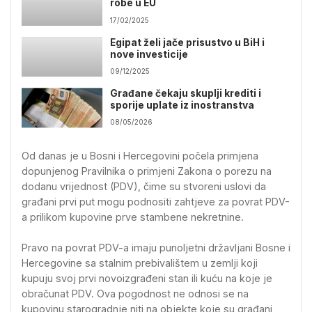
robe u EU
17/02/2025
Egipat želi jače prisustvo u BiH i
nove investicije
09/12/2025
Građane čekaju skuplji krediti i
sporije uplate iz inostranstva
08/05/2026
Od danas je u Bosni i Hercegovini počela primjena
dopunjenog Pravilnika o primjeni Zakona o porezu na
dodanu vrijednost (PDV), čime su stvoreni uslovi da
građani prvi put mogu podnositi zahtjeve za povrat PDV-
a prilikom kupovine prve stambene nekretnine.
Pravo na povrat PDV-a imaju punoljetni državljani Bosne i
Hercegovine sa stalnim prebivalištem u zemlji koji
kupuju svoj prvi novoizgrađeni stan ili kuću na koje je
obračunat PDV. Ova pogodnost ne odnosi se na
kupovinu starogradnje niti na objekte koje su građani