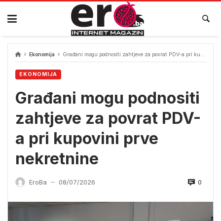
Skip
to
content
Ekonomija
Građani mogu podnositi zahtjeve za povrat PDV-a pri kupovini prve nekretnine
EKONOMIJA
Građani mogu podnositi
zahtjeve za povrat PDV-
a pri kupovini prve
nekretnine
0
EroBa
08/07/2026
—