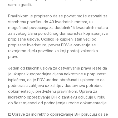
sami izgradili.
Pravilnikom je propisano da se povrat može ostvariti za
stambenu površinu do 40 kvadratnih metara, uz
mogućnost povećanja za dodatnih 15 kvadratnih metara
za svakog člana porodičnog domaćinstva koji ispunjava
propisane uslove. Ukoliko je kupljeni stan veći od
propisane kvadrature, povrat PDV-a ostvaruje se
razmjerno dijelu površine za koji postoji zakonsko
pravo.
Jedan od ključnih uslova za ostvarivanje prava jeste da
je ukupna kupoprodajna cijena nekretnine u potpunosti
isplaćena, da je PDV uredno obračunat i uplaćen te da
podnosilac zahtjeva uz zahtjev dostavi svu potrebnu
dokumentaciju predviđenu pravilnikom. Uprava za
indirektno oporezivanje BiH o zahtjevu odlučuje u roku
do šest mjeseci od podnošenja uredne dokumentacije.
Iz Uprave za indirektno oporezivanje BiH poručuju da se