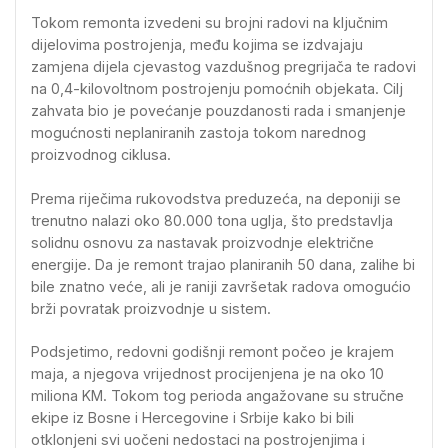
Tokom remonta izvedeni su brojni radovi na ključnim
dijelovima postrojenja, među kojima se izdvajaju
zamjena dijela cjevastog vazdušnog pregrijača te radovi
na 0,4-kilovoltnom postrojenju pomoćnih objekata. Cilj
zahvata bio je povećanje pouzdanosti rada i smanjenje
mogućnosti neplaniranih zastoja tokom narednog
proizvodnog ciklusa.
Prema riječima rukovodstva preduzeća, na deponiji se
trenutno nalazi oko 80.000 tona uglja, što predstavlja
solidnu osnovu za nastavak proizvodnje električne
energije. Da je remont trajao planiranih 50 dana, zalihe bi
bile znatno veće, ali je raniji završetak radova omogućio
brži povratak proizvodnje u sistem.
Podsjetimo, redovni godišnji remont počeo je krajem
maja, a njegova vrijednost procijenjena je na oko 10
miliona KM. Tokom tog perioda angažovane su stručne
ekipe iz Bosne i Hercegovine i Srbije kako bi bili
otklonjeni svi uočeni nedostaci na postrojenjima i