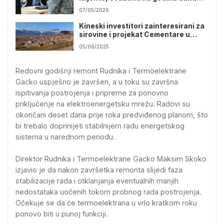
zatvora
07/05/2026
Kineski investitori zainteresirani za
sirovine i projekat Cementare u
Gacku
05/06/2025
Redovni godišnji remont Rudnika i Termoelektrane
Gacko uspješno je završen, a u toku su završna
ispitivanja postrojenja i pripreme za ponovno
priključenje na elektroenergetsku mrežu. Radovi su
okončani deset dana prije roka predviđenog planom, što
bi trebalo doprinijeti stabilnijem radu energetskog
sistema u narednom periodu.
Direktor Rudnika i Termoelektrane Gacko Maksim Skoko
izjavio je da nakon završetka remonta slijedi faza
stabilizacije rada i otklanjanja eventualnih manjih
nedostataka uočenih tokom probnog rada postrojenja.
Očekuje se da će termoelektrana u vrlo kratkom roku
ponovo biti u punoj funkciji.