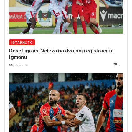
ISTAKNUTO
Deset igrača Veleža na dvojnoj registraciji u
Igmanu
09/08/2026
0