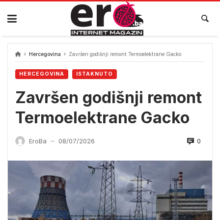
Skip
to
content
Hercegovina
Završen godišnji remont Termoelektrane Gacko
HERCEGOVINA
ISTAKNUTO
Završen godišnji remont
Termoelektrane Gacko
0
EroBa
08/07/2026
—