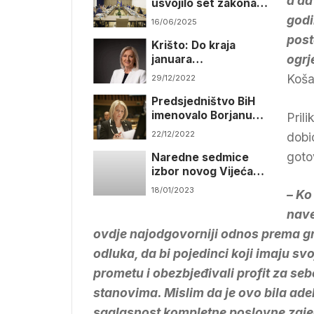
a da
usvojilo set zakona o
intelektualnom
godi
16/06/2025
vlasništvu
post
Krišto: Do kraja
ogrj
januara
kompletiranje Vijeća
Koša
29/12/2022
ministara
Predsjedništvo BiH
imenovalo Borjanu
Pril
Krišto za mandatara
22/12/2022
dobi
goto
Naredne sedmice
izbor novog Vijeća
ministara
18/01/2023
– Ko
nave
ovdje najodgovorniji odnos prema gr
odluka, da bi pojedinci koji imaju s
prometu i obezbjeđivali profit za sebe
stanovima. Mislim da je ovo bila ad
saglasnost kompletne poslovne zajedn