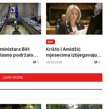
BIH
 ministara BiH
Krišto i Amidžić
lasno podržalo
mjesecima izbjegavaju
ju s Hrvatskom na
sastanke s delegacijom
0
0
6
23/02/2026
 interkonekciji
EU
lov:
LOAD MORE