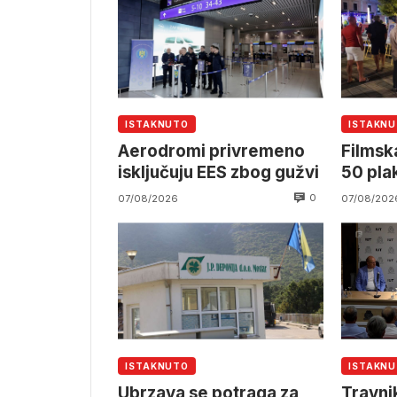
ISTAKNUTO
ISTAKN
Aerodromi privremeno
Filmska
isključuju EES zbog gužvi
50 pla
0
07/08/2026
07/08/202
ISTAKNUTO
ISTAKN
Ubrzava se potraga za
Travnik