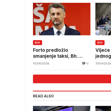
BIH
BIH
Forto predložio
Vijeće
smanjenje taksi, Bh.
jednog
prijevoznici mogli bi
saradn
0
10/06/2026
21/04/202
godišnje uštedjeti oko
Južnoj
milion KM
Nadnas
READ ALSO