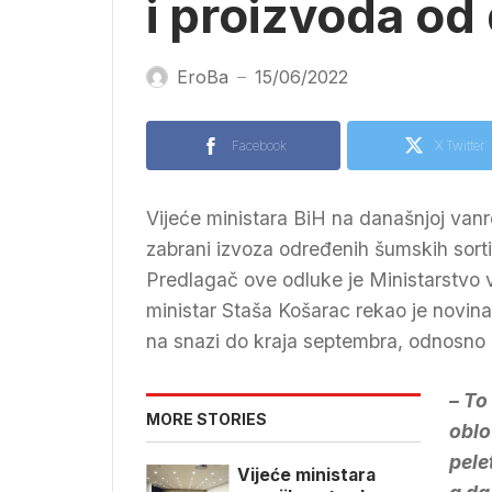
i proizvoda od
EroBa
15/06/2022
—
Facebook
X Twitter
Vijeće ministara BiH na današnjoj vanr
zabrani izvoza određenih šumskih sort
Predlagač ove odluke je Ministarstvo 
ministar Staša Košarac rekao je novin
na snazi do kraja septembra, odnosno 
– To
MORE STORIES
oblo
pele
Vijeće ministara