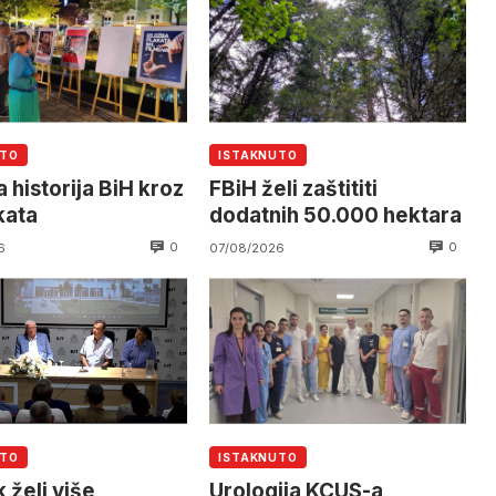
UTO
ISTAKNUTO
 historija BiH kroz
FBiH želi zaštititi
kata
dodatnih 50.000 hektara
0
0
6
07/08/2026
UTO
ISTAKNUTO
 želi više
Urologija KCUS-a