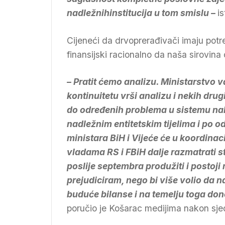
nadležnihinstitucija u tom smislu –
i
Cijeneći da drvoprerađivači imaju pot
finansijski racionalno da naša sirovina 
– Pratit ćemo analizu. Ministarstvo 
kontinuitetu vrši analizu i nekih dr
do određenih problema u sistemu nab
nadležnim entitetskim tijelima i po 
ministara BiH i Vijeće će u koordinaci
vladama RS i FBiH dalje razmatrati 
poslije septembra produžiti i postoji
prejudiciram, nego bi više volio da n
buduće bilanse i na temelju toga dono
poručio je Košarac medijima nakon sjed