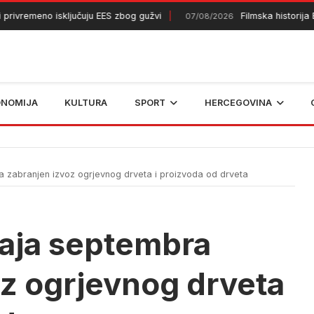
remeno isključuju EES zbog gužvi
Filmska historija BiH
07/08/2026
ONOMIJA
KULTURA
SPORT
HERCEGOVINA
 zabranjen izvoz ogrjevnog drveta i proizvoda od drveta
raja septembra
oz ogrjevnog drveta