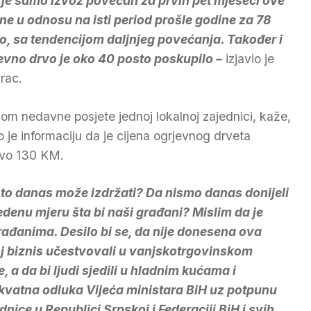
 je samo izvoz povećan za prvih pet mjeseci ove
ne u odnosu na isti period prošle godine za 78
o, sa tendencijom daljnjeg povećanja. Također i
evno drvo je oko 40 posto poskupilo –
izjavio je
rac.
ikom nedavne posjete jednoj lokalnoj zajednici, kaže,
o je informaciju da je cijena ogrjevnog drveta
vo 130 KM.
 to danas može izdržati? Da nismo danas donijeli
denu mjeru šta bi naši građani? Mislim da je
ađanima. Desilo bi se, da nije donesena ova
voj biznis učestvovali u vanjskotrgovinskom
, a da bi ljudi sjedili u hladnim kućama i
ekvatna odluka Vijeća ministara BiH uz potpunu
ice u Republici Srpskoj i Federaciji BiH i svih