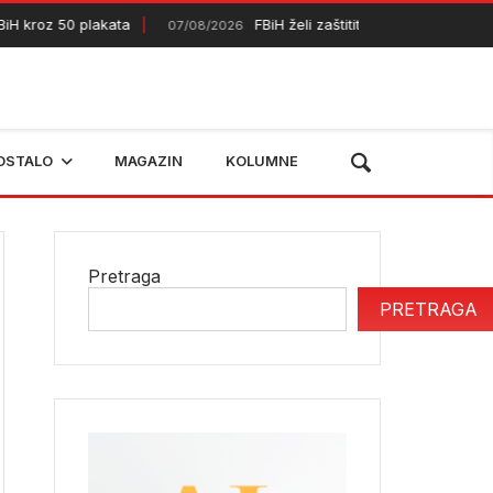
 kroz 50 plakata
FBiH želi zaštititi dodatnih 50.000 hekta
07/08/2026
OSTALO
MAGAZIN
KOLUMNE
Pretraga
PRETRAGA