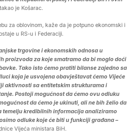
stakao je Košarac.
rebu za oblovinom, kaže da je potpuno ekonomski i
ostaje u RS-u i Federaciji.
vanjske trgovine i ekonomskih odnosa u
ugih proizvoda za koje smatramo da bi moglo doći
avke. Tako isto ćemo pratiti bilanse zajedno sa
odluci koja je usvojena obavještavat ćemo Vijeće
ji aktivnosti sa entitetskim strukturama i
stanje. Postoji mogućnost da ćemo ovu odluku
 mogućnost da ćemo je ukinuti, ali ne bih želio da
a temelju kredibilnih informacija analiziramo
simo odluke koje će biti u funkciji građana –
nice Vijeća ministara BiH.