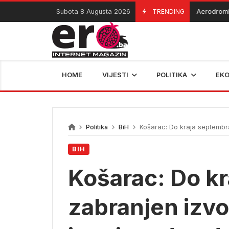
Skip
Subota 8 Augusta 2026
TRENDING
Aerodromi priv
07/08/2026
to
content
HOME
VIJESTI
POLITIKA
EK
Politika
BiH
Košarac: Do kraja septembra
BIH
Košarac: Do k
zabranjen izv