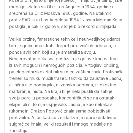
Posebno mjesto u njenoj kolekciji imaju dvije olimpijske
medalje, zlatna sa OI iz Los Angelesa 1984. godine i
srebrena sa OI iz Moskva 1980. godine. Na utakmici
protiv SAD-a (u Los Angelosu 1984.) Jasna Merdan Kolar
postigla je čak 17 golova, što je bio rekord olimpijada.
Velike brzine, fantastične tehnike i neuhvatljivog udarca
bila je godinama strah i trepet protivničkih odbrana, a
ponos svih onih koji su je smatrali za svoju.
Nevjerovatno efikasna postizala je golove kao na traci,
iz svih mogućih i nemogućih pozicija. Vrtoglavi dribling,
pa elegantni skok šut bili su njen zaštitni znak. Protivnički
treneri su muku mučili tražeći taktiku da zaustave Jasnu,
ali ništa nije pomagalo, ni zonska odbrana, ni direktno
markiranje, ništa. Na kraju bi je neki pustili da zabije
svoju porciju pogodaka, koncentrišući se na ostatak
ekipe, ali ni to nije uspjevalo. Jasna je kao nekakav
rukometni Dražen Petrović znala sama pobjeđivati
protivnike. A još kad se zna kakve je reprezentativne
suigračice imala, veliki rezultati i mnoge medalje ne
začuđuju.