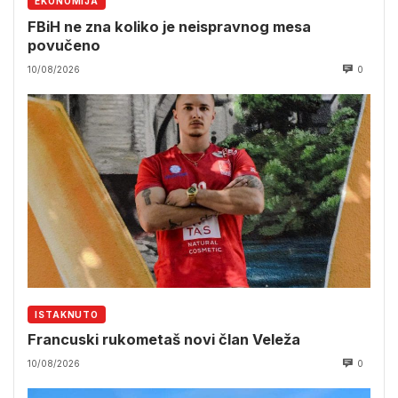
EKONOMIJA
FBiH ne zna koliko je neispravnog mesa
povučeno
10/08/2026
0
ISTAKNUTO
Francuski rukometaš novi član Veleža
10/08/2026
0