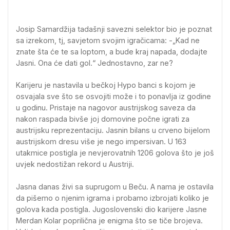
Josip Samardžija tadašnji savezni selektor bio je poznat
sa izrekom, tj, savjetom svojim igračicama: -„Kad ne
znate šta će te sa loptom, a bude kraj napada, dodajte
Jasni. Ona će dati gol.“ Jednostavno, zar ne?
Karijeru je nastavila u bečkoj Hypo banci s kojom je
osvajala sve što se osvojiti može i to ponavlja iz godine
u godinu. Pristaje na nagovor austrijskog saveza da
nakon raspada bivše joj domovine počne igrati za
austrijsku reprezentaciju. Jasnin bilans u crveno bijelom
austrijskom dresu više je nego impersivan. U 163
utakmice postigla je nevjerovatnih 1206 golova što je još
uvjek nedostižan rekord u Austriji.
Jasna danas živi sa suprugom u Beču. A nama je ostavila
da pišemo o njenim igrama i probamo izbrojati koliko je
golova kada postigla. Jugoslovenski dio karijere Jasne
Merdan Kolar poprilična je enigma što se tiče brojeva.