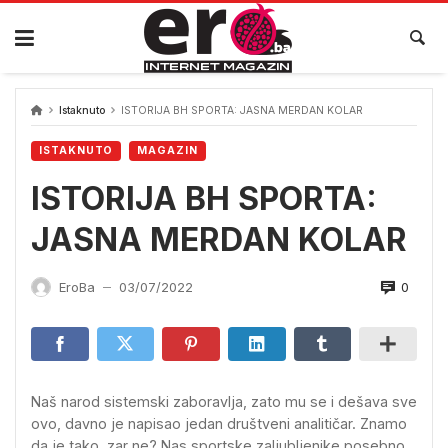
Skip
to
content
Istaknuto
ISTORIJA BH SPORTA: JASNA MERDAN KOLAR
ISTAKNUTO
MAGAZIN
ISTORIJA BH SPORTA:
JASNA MERDAN KOLAR
0
EroBa
03/07/2022
—
Naš narod sistemski zaboravlja, zato mu se i dešava sve
ovo, davno je napisao jedan društveni analitičar. Znamo
da je tako, zar ne? Nas sportske zaljubljenike posebno