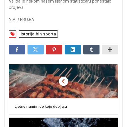
Valjda je nekom našem lijenom statističaru ponestalo
brojeva.
N.A. / ERO.BA
istorija bih sporta
Ljetne namirnice koje debljaju