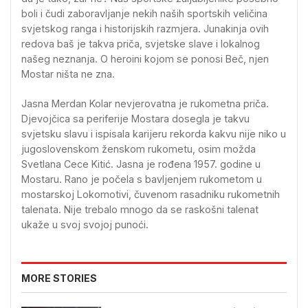
boli i čudi zaboravljanje nekih naših sportskih veličina
svjetskog ranga i historijskih razmjera. Junakinja ovih
redova baš je takva priča, svjetske slave i lokalnog
našeg neznanja. O heroini kojom se ponosi Beč, njen
Mostar ništa ne zna.
Jasna Merdan Kolar nevjerovatna je rukometna priča.
Djevojčica sa periferije Mostara dosegla je takvu
svjetsku slavu i ispisala karijeru rekorda kakvu nije niko u
jugoslovenskom ženskom rukometu, osim možda
Svetlana Cece Kitić. Jasna je rođena 1957. godine u
Mostaru. Rano je počela s bavljenjem rukometom u
mostarskoj Lokomotivi, čuvenom rasadniku rukometnih
talenata. Nije trebalo mnogo da se raskošni talenat
ukaže u svoj svojoj punoći.
MORE STORIES