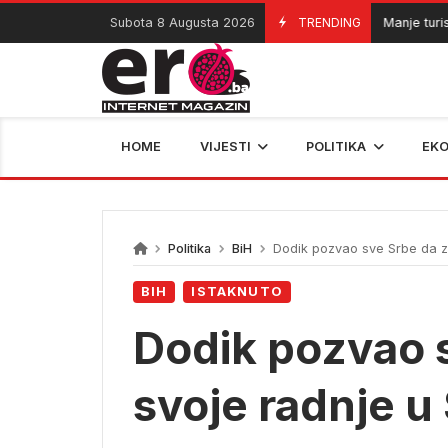
Skip
Subota 8 Augusta 2026
TRENDING
Manje turista do
08/08/2026
to
content
HOME
VIJESTI
POLITIKA
EK
Politika
BiH
Dodik pozvao sve Srbe da za
BIH
ISTAKNUTO
Dodik pozvao 
svoje radnje u