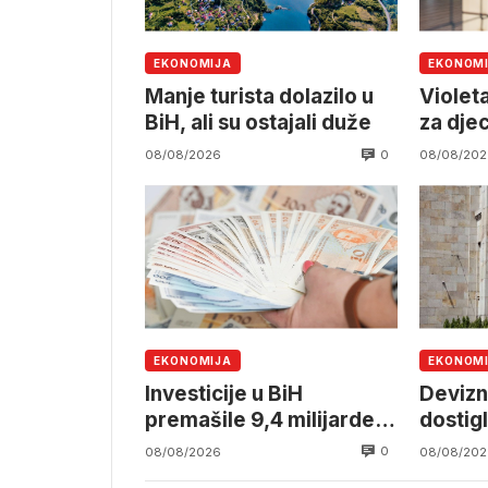
EKONOMIJA
EKONOM
Manje turista dolazilo u
Violeta
BiH, ali su ostajali duže
za dje
0
08/08/2026
08/08/202
EKONOMIJA
EKONOM
Investicije u BiH
Devizn
premašile 9,4 milijarde
dostig
KM
milijar
0
08/08/2026
08/08/202