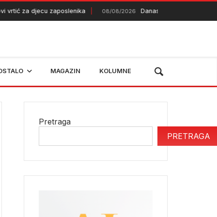
rtić za djecu zaposlenika
Danas debi Alajbegovića za Ju
08/08/2026
OSTALO
MAGAZIN
KOLUMNE
Pretraga
PRETRAGA