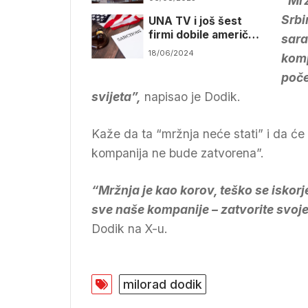
“Mrž
kada je pristao na
Srbi
UNA TV i još šest
izbore i preuzimanje
firmi dobile američke
mandata
sara
sankcije zbog Dodika
18/06/2024
komp
poče
svijeta”,
napisao je Dodik.
Kaže da ta “mržnja neće stati” i da će
kompanija ne bude zatvorena”.
“Mržnja je kao korov, teško se iskor
sve naše kompanije – zatvorite svoje
Dodik na X-u.
milorad dodik