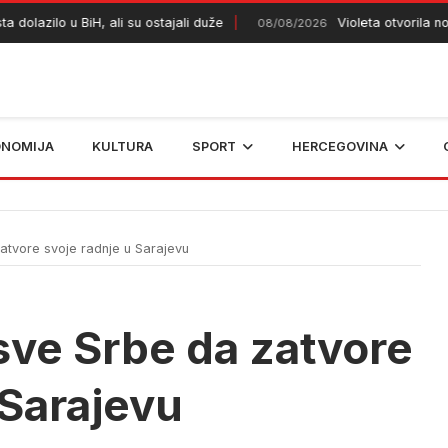
lazilo u BiH, ali su ostajali duže
Violeta otvorila novi v
08/08/2026
ONOMIJA
KULTURA
SPORT
HERCEGOVINA
tvore svoje radnje u Sarajevu
sve Srbe da zatvore
 Sarajevu