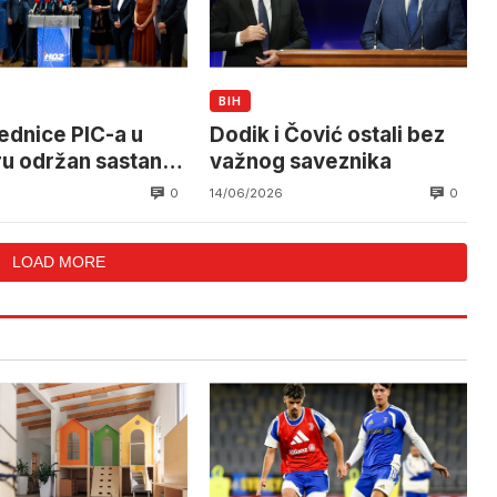
BIH
jednice PIC-a u
Dodik i Čović ostali bez
u održan sastanak
važnog saveznika
 i Dodika
0
0
14/06/2026
LOAD MORE