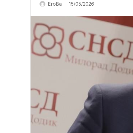
EroBa
15/05/2026
—