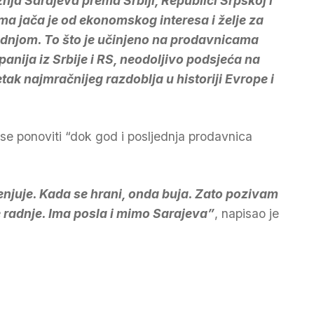
nja Sarajeva prema Srbiji, Republici Srpskoj i
ma jača je od ekonomskog interesa i želje za
dnjom. To što je učinjeno na prodavnicama
anija iz Srbije i RS, neodoljivo podsjeća na
tak najmračnijeg razdoblja u historiji Evrope i
 se ponoviti “dok god i posljednja prodavnica
jenjuje. Kada se hrani, onda buja. Zato pozivam
 radnje. Ima posla i mimo Sarajeva”
, napisao je