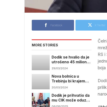
Facebook
X Twitter
Čeln
MORE STORIES
mrež
RS i
Dodik se hvalio da je
jedn
utrošeno 45 miliona
KM a koji sada
boja 
29/03/2024
propada
Nova bolnica u
Dodik
Trebinju bi krajem
iduće godine mogla
pril
20/03/2024
početi s radom
naro
Dodik je prihvatio da
mu CIK može oduzeti
mandat onog dana
06/08/2025