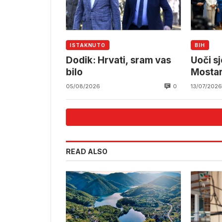
ISTAKNUTO
BIH
Dodik: Hrvati, sram vas
Uoči s
bilo
Mostar
Čovića
0
05/08/2026
13/07/2026
READ ALSO