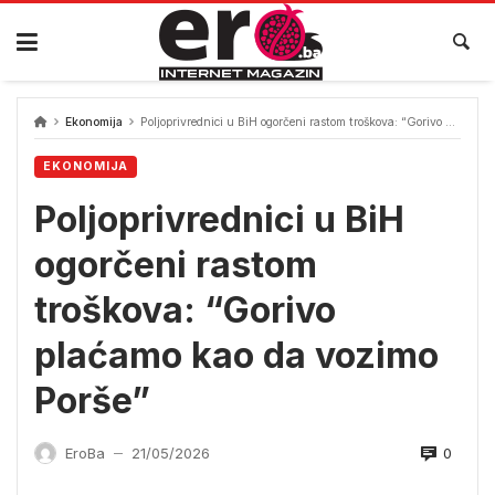
Skip
to
content
Ekonomija
Poljoprivrednici u BiH ogorčeni rastom troškova: “Gorivo plaćamo kao da vozimo Porše”
EKONOMIJA
Poljoprivrednici u BiH
ogorčeni rastom
troškova: “Gorivo
plaćamo kao da vozimo
Porše”
0
EroBa
21/05/2026
—