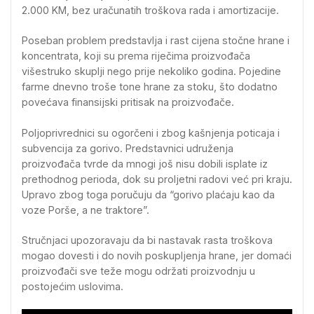
2.000 KM, bez uračunatih troškova rada i amortizacije.
Poseban problem predstavlja i rast cijena stočne hrane i
koncentrata, koji su prema riječima proizvođača
višestruko skuplji nego prije nekoliko godina. Pojedine
farme dnevno troše tone hrane za stoku, što dodatno
povećava finansijski pritisak na proizvođače.
Poljoprivrednici su ogorčeni i zbog kašnjenja poticaja i
subvencija za gorivo. Predstavnici udruženja
proizvođača tvrde da mnogi još nisu dobili isplate iz
prethodnog perioda, dok su proljetni radovi već pri kraju.
Upravo zbog toga poručuju da “gorivo plaćaju kao da
voze Porše, a ne traktore”.
Stručnjaci upozoravaju da bi nastavak rasta troškova
mogao dovesti i do novih poskupljenja hrane, jer domaći
proizvođači sve teže mogu održati proizvodnju u
postojećim uslovima.