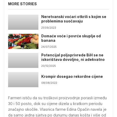
MORE STORIES
Neretvanski voćari otkrili s kojim se
problemima suočavaju
21/09/2023
Domaće voće i povrće skuplje od
banana
24/07/2025
Potencijal poljoprivrede BiH se ne
iskorištava dovoljno, ni adekvatno
20/12/2025
Krompir dosegao rekordne cijene
08/08/2022
Farmeri ističu da su troškovi proizvodnje porasli između
30 i 50 posto, dok su cijene dizela u kratkom periodu
značajno skočile. Vlasnica farme Edina Opačin navela je
da samo jedna sjetva po dunumu danas košta i više od