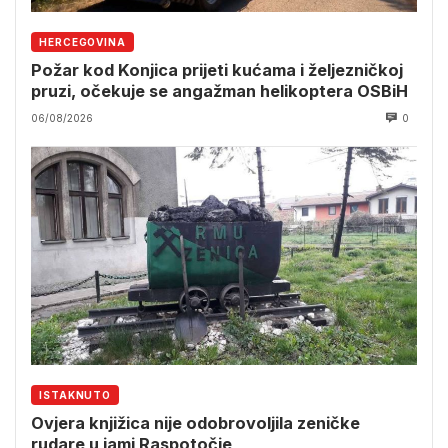
HERCEGOVINA
Požar kod Konjica prijeti kućama i željezničkoj
pruzi, očekuje se angažman helikoptera OSBiH
06/08/2026
0
ISTAKNUTO
Ovjera knjižica nije odobrovoljila zeničke
rudare u jami Raspotočje