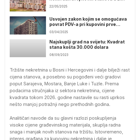
22/05/2025
Usvojen zakon kojim se omogućava
povrat PDV-a pri kupovini prve
nekretnine
03/04/2025
Najskuplji grad na svijetu: Kvadrat
stana košta 30.000 dolara
08/09/2023
Tržište nekretnina u Bosni i Hercegovini i dalje bilježi rast
cijena stanova, a posebno su pogođeni veći gradovi
poput Sarajeva, Mostara, Banje Luke i Tuzle. Prema
podacima stručnjaka iz sektora nekretnina, cijene
kvadrata tokom 2026. godine nastavile su rasti uprkos
nešto manjoj potražnji nego prethodnih godina.
Analitičari navode da su glavni razlozi poskupljenja
visoke cijene građevinskog materijala, skuplja radna
snaga i manjak novih stanova na tržištu. Istovremeno,
interes građana za kupovinu nekretnina i dalje je