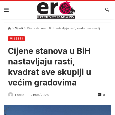
Skip
to
content
Vijesti
Cijene stanova u BiH nastavljaju rasti, kvadrat sve skuplji u većim gradovima
VIJESTI
Cijene stanova u BiH
nastavljaju rasti,
kvadrat sve skuplji u
većim gradovima
0
EroBa
21/05/2026
—