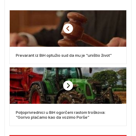
Prevarant iz BiH optužio sud da mu je “uništio život”
Poljoprivrednici u BiH ogorčeni rastom troškova:
“Gorivo plaćamo kao da vozimo Porše”