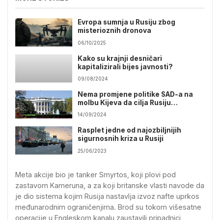
Evropa sumnja u Rusiju zbog
misterioznih dronova
06/10/2025
Kako su krajnji desničari
kapitalizirali bijes javnosti?
09/08/2024
Nema promjene politike SAD-a na
molbu Kijeva da cilja Rusiju
dalekometnim oružjem
14/09/2024
Rasplet jedne od najozbiljnijih
sigurnosnih kriza u Rusiji
25/06/2023
Meta akcije bio je tanker Smyrtos, koji plovi pod
zastavom Kameruna, a za koji britanske vlasti navode da
je dio sistema kojim Rusija nastavlja izvoz nafte uprkos
međunarodnim ograničenjima. Brod su tokom višesatne
operacije u Engleskom kanalu zaustavili pripadnici