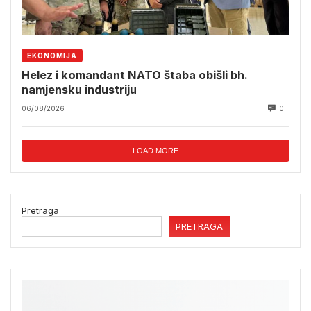
EKONOMIJA
Helez i komandant NATO štaba obišli bh.
namjensku industriju
06/08/2026
0
LOAD MORE
Pretraga
PRETRAGA