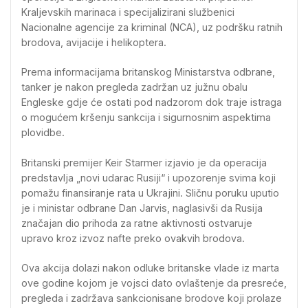
Kraljevskih marinaca i specijalizirani službenici
Nacionalne agencije za kriminal (NCA), uz podršku ratnih
brodova, avijacije i helikoptera.
Prema informacijama britanskog Ministarstva odbrane,
tanker je nakon pregleda zadržan uz južnu obalu
Engleske gdje će ostati pod nadzorom dok traje istraga
o mogućem kršenju sankcija i sigurnosnim aspektima
plovidbe.
Britanski premijer Keir Starmer izjavio je da operacija
predstavlja „novi udarac Rusiji“ i upozorenje svima koji
pomažu finansiranje rata u Ukrajini. Sličnu poruku uputio
je i ministar odbrane Dan Jarvis, naglasivši da Rusija
značajan dio prihoda za ratne aktivnosti ostvaruje
upravo kroz izvoz nafte preko ovakvih brodova.
Ova akcija dolazi nakon odluke britanske vlade iz marta
ove godine kojom je vojsci dato ovlaštenje da presreće,
pregleda i zadržava sankcionisane brodove koji prolaze