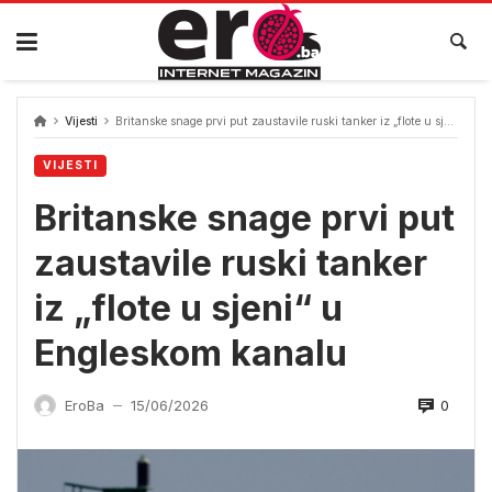
Skip
to
content
Vijesti
Britanske snage prvi put zaustavile ruski tanker iz „flote u sjeni“ u Engleskom kanalu
VIJESTI
Britanske snage prvi put
zaustavile ruski tanker
iz „flote u sjeni“ u
Engleskom kanalu
0
EroBa
15/06/2026
—