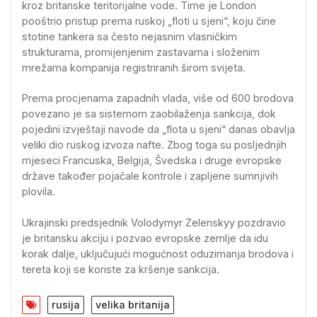
kroz britanske teritorijalne vode. Time je London
pooštrio pristup prema ruskoj „floti u sjeni“, koju čine
stotine tankera sa često nejasnim vlasničkim
strukturama, promijenjenim zastavama i složenim
mrežama kompanija registriranih širom svijeta.
Prema procjenama zapadnih vlada, više od 600 brodova
povezano je sa sistemom zaobilaženja sankcija, dok
pojedini izvještaji navode da „flota u sjeni“ danas obavlja
veliki dio ruskog izvoza nafte. Zbog toga su posljednjih
mjeseci Francuska, Belgija, Švedska i druge evropske
države također pojačale kontrole i zapljene sumnjivih
plovila.
Ukrajinski predsjednik Volodymyr Zelenskyy pozdravio
je britansku akciju i pozvao evropske zemlje da idu
korak dalje, uključujući mogućnost oduzimanja brodova i
tereta koji se koriste za kršenje sankcija.
rusija
velika britanija