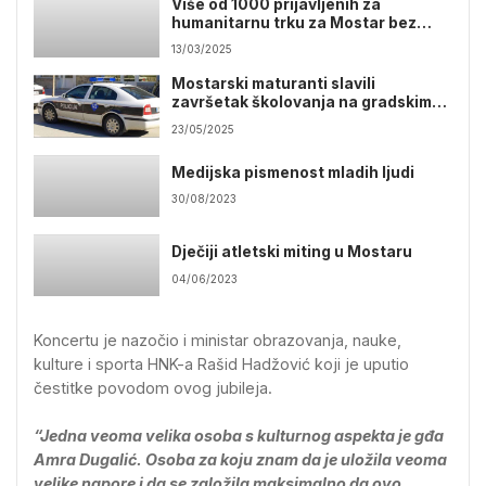
Više od 1000 prijavljenih za
humanitarnu trku za Mostar bez
barijera
13/03/2025
Mostarski maturanti slavili
završetak školovanja na gradskim
ulicama sukobili se sa policijom
23/05/2025
Medijska pismenost mladih ljudi
30/08/2023
Dječiji atletski miting u Mostaru
04/06/2023
Koncertu je nazočio i ministar obrazovanja, nauke,
kulture i sporta HNK-a Rašid Hadžović koji je uputio
čestitke povodom ovog jubileja.
“Jedna veoma velika osoba s kulturnog aspekta je gđa
Amra Dugalić. Osoba za koju znam da je uložila veoma
velike napore i da se založila maksimalno da ovo