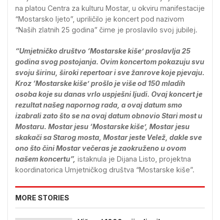
na platou Centra za kulturu Mostar, u okviru manifestacije
“Mostarsko ljeto”, upriličilo je koncert pod nazivom
“Naših zlatnih 25 godina” čime je proslavilo svoj jubilej.
“Umjetničko društvo ‘Mostarske kiše’ proslavlja 25
godina svog postojanja. Ovim koncertom pokazuju svu
svoju širinu, široki repertoar i sve žanrove koje pjevaju.
Kroz ‘Mostarske kiše’ prošlo je više od 150 mladih
osoba koje su danas vrlo uspješni ljudi. Ovaj koncert je
rezultat našeg napornog rada, a ovaj datum smo
izabrali zato što se na ovaj datum obnovio Stari most u
Mostaru. Mostar jesu ‘Mostarske kiše’, Mostar jesu
skakači sa Starog mosta, Mostar jeste Velež, dakle sve
ono što čini Mostar večeras je zaokruženo u ovom
našem koncertu”,
istaknula je Dijana Listo, projektna
koordinatorica Umjetničkog društva “Mostarske kiše”.
MORE STORIES