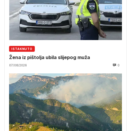
ISTAKNUTO
Žena iz pištolja ubila slijepog muža
07/08/2026
0