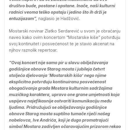
društvo bude, postane i opstane. Inače, naši kulturni
radnici veoma teško opstaju i jedino što ih drži je
entuzijazam”,
naglasio je Hadžović.
Mostarski novinar Zlatko Serdarević u svom je obraćanju
naveo kako ovim koncertom “Mostarske kiše” potvrđuju
svoj kontinuitet i posvećenost te je stavio akcenat na
njihov raznolik repertoar.
“Ovaj koncert nije samo pir u slavu obilježavanja
godišnjice obnove Starog mosta i jubileja četvrt
stoljeća djelovanja ‘Mostarskih kiša’ nego njime
eksplicitno potvrđuju kontinuiranu posvećenost
obogaćivanja grada Mostara kulturnim sadržajima
muzičkog karaktera, upravo one grane umjetnosti koja
uspijeva najefikasnije ostvariti komunikaciju među
ljudima. Pridružujući se obilježavanju godišnjice
obnove Starog mosta suptilno tumače riječi našeg
nobelovca, Ive Andrića, koji je dugo promatrajući
simbol Mostara zadivljen očaravajućim prizorom rekao