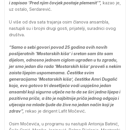
i zapisao ‘Pred njim čovjek postaje plemenit'”,
kazao je,
uz ostalo, Serdarević.
U više od dva sata trajanja osim članova ansambla,
nastupili su i brojni drugi gosti, prijatelji, suradnici ovog
društva.
“Samo o sebi govori povod 25 godina ovih novih
poslijeratnih ‘Mostarskih kiša’ i sretan sam što sam
dijelom, odnosno jednom ciglom ugrađen u tu zgradu,
jer smo jedan dio rada ‘Mostarskih kiša’ proveli s nekim
zaista lijepim uspomenama. Čestitke svim
generacijama ‘Mostarskih kiša’, čestitke Amri Dugalić
koja, evo gotovo tri desetljeća vodi uspješno jedan
ansambl koji sigurno utječe na to da se širi jedna lijepa i
pozitivna priča, a što je najbitnije priča jednog odgoja i
utjecaja na mlade ljude da žive na jedan način koji je
zdrav”,
rekao je dirigent Lafit Močević.
Osim Močevića, u programu su nastupili Antonija Batinić,