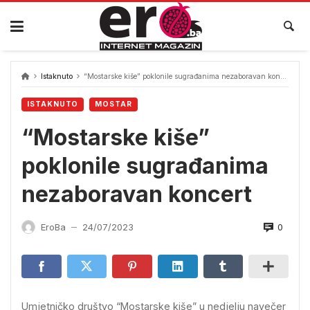
Skip
to
content
Istaknuto
“Mostarske kiše” poklonile sugrađanima nezaboravan koncert
ISTAKNUTO
MOSTAR
“Mostarske kiše”
poklonile sugrađanima
nezaboravan koncert
0
EroBa
24/07/2023
—
Umjetničko društvo “Mostarske kiše” u nedjelju navečer