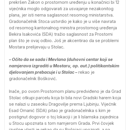
prekršen Zakon o prostornom uređenju u konačnici bi 12
vijećnika moglo odgovarati za usvajanje nezakonitog
plana, jer isti nema saglasnost resornog ministarstva.
Gradonačelnik Stoca ustvrdio je kako je u više navrata
od resornog kantonalnog ministra prostornog uređenja
Bekira Isakovića (SDA) tražio saglasnost za Prostorni
plan što je ovaj odbio. Još je akcentirao da se problemi
Mostara prelijevaju u Stolac.
– Očito da se sada i Mevlana (duhovni centar koji se
namjerava izgraditi u Mostaru, op. aut.) politikantskim
djelovanjem prebacuje i u Stolac –
rekao je
gradonačelnik Bošković.
Inače, po ovom Prostornom planu predviđeno je da Grad
Stolac otkupi parcelu koja bi bila novi Gradski harem koja
se nalazi u zaseoku Dragovilje prema Ljubinju. Vijećnik
Esad Omanić (SDA) pitao je gradonačelnika s kim je
postignut dogovor o toj lokaciji i je li Islamska zajednica
u Stocu upoznata s tom namjerom Grada. Prvi čovjek
izvršne vlasti je rekao da su Bošnjaci upoznati, a na