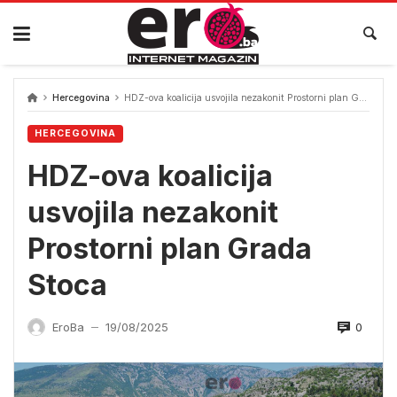
Skip
to
content
Hercegovina
HDZ-ova koalicija usvojila nezakonit Prostorni plan Grada Stoca
HERCEGOVINA
HDZ-ova koalicija
usvojila nezakonit
Prostorni plan Grada
Stoca
0
EroBa
19/08/2025
—