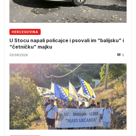
HERCEGOVINA
U Stocu napali policajce i psovali im “balijsku” i
“četničku” majku
03/08/2026
0