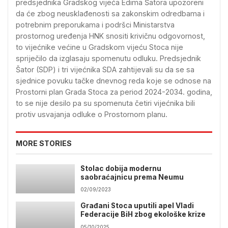
predsjednika Gradskog vijeća Edima Šatora upozoreni
da će zbog neusklađenosti sa zakonskim odredbama i
potrebnim preporukama i podršci Ministarstva
prostornog uređenja HNK snositi krivičnu odgovornost,
to vijećnike većine u Gradskom vijeću Stoca nije
spriječilo da izglasaju spomenutu odluku. Predsjednik
Šator (SDP) i tri vijećnika SDA zahtijevali su da se sa
sjednice povuku tačke dnevnog reda koje se odnose na
Prostorni plan Grada Stoca za period 2024-2034. godina,
to se nije desilo pa su spomenuta četiri vijećnika bili
protiv usvajanja odluke o Prostornom planu.
MORE STORIES
Stolac dobija modernu
saobraćajnicu prema Neumu
02/09/2023
Građani Stoca uputili apel Vladi
Federacije BiH zbog ekološke krize
05/10/2025