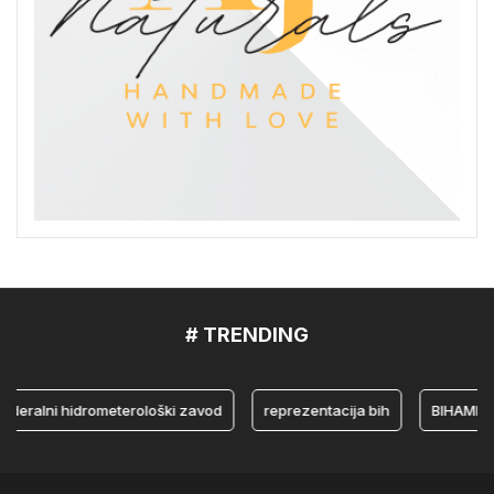
# TRENDING
lni hidrometerološki zavod
reprezentacija bih
BIHAMK