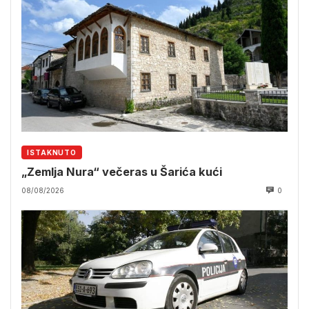
ISTAKNUTO
„Zemlja Nura“ večeras u Šarića kući
08/08/2026
0