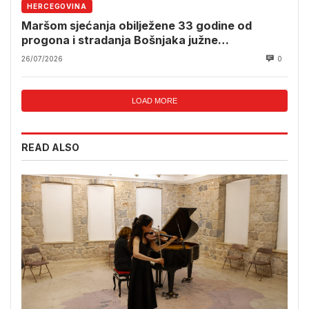
HERCEGOVINA
Maršom sjećanja obilježene 33 godine od
progona i stradanja Bošnjaka južne
Hercegovine
26/07/2026
0
LOAD MORE
READ ALSO