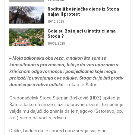
Roditelji bošnjačke djece iz Stoca
najavili protest
19/10/2025
Gdje su Bošnjaci u institucijama
Stoca ?
16/08/2025
– Moja zakonska obaveza, a nakon što sam se
konsultovao s pravnicima, bila je da vas upoznam s
krivičnom odgovornošću i posljedicama koje mogu
proizaći iz usvajanja ove odluke. Stoga ću ja biti protiv
donošenja ovakve odluke –
rekao je Šator.
Gradonačelnik Stoca Stjepan Bošković (HDZ) upitao je
Šatora kako on može ulaziti u pravne okvire i tumačenje
valjda mu dajući do znanja da je njegovo (Šatorevo, op.
aut.) samo da vodi sjednicu.
Dakle, budući da je i pored upozorenja svijesno