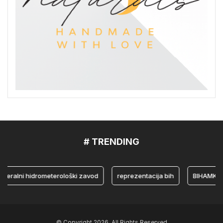
# TRENDING
lni hidrometerološki zavod
reprezentacija bih
BIHAMK
© Copyright 2026, All Rights Reserved