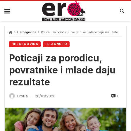
Skip
to
content
Hercegovina
Poticaji za porodicu, povratnike i mlade daju rezultate
HERCEGOVINA
ISTAKNUTO
Poticaji za porodicu,
povratnike i mlade daju
rezultate
0
EroBa
26/01/2026
—