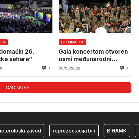
UTO
ISTAKNUTO
 domaćin 26.
Gala koncertom otvoren
čke sehare“
osmi međunarodni
festival
0
0
6
06/08/2026
LOAD MORE
rološki zavod
reprezentacija bih
BIHAMK
bosn