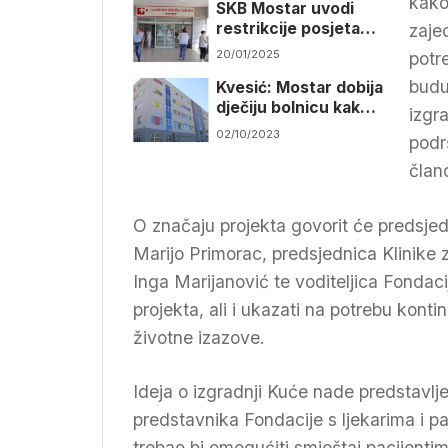
kako
SKB Mostar uvodi
restrikcije posjeta
zajed
zbog gripe i COVID-
20/01/2025
potre
19
budu
Kvesić: Mostar dobija
dječiju bolnicu kakve
izgr
nema u Evropi
02/10/2023
podr
član
O značaju projekta govorit će predsje
Marijo Primorac, predsjednica Klinike z
Inga Marijanović te voditeljica Fondacij
projekta, ali i ukazati na potrebu kon
životne izazove.
Ideja o izgradnji Kuće nade predstavl
predstavnika Fondacije s ljekarima i pa
trebao bi omogućiti smještaj pacijentim