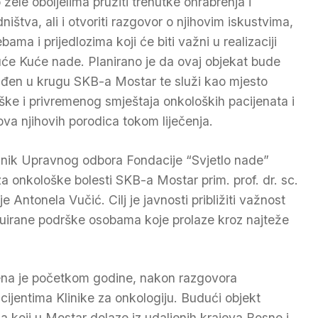
 žele oboljelima pružiti trenutke ohrabrenja i
ništva, ali i otvoriti razgovor o njihovim iskustvima,
bama i prijedlozima koji će biti važni u realizaciji
će Kuće nade. Planirano je da ovaj objekat bude
ađen u krugu SKB-a Mostar te služi kao mjesto
ške i privremenog smještaja onkoloških pacijenata i
ova njihovih porodica tokom liječenja.
dnik Upravnog odbora Fondacije “Svjetlo nade”
a onkološke bolesti SKB-a Mostar prim. prof. dr. sc.
e Antonela Vučić. Cilj je javnosti približiti važnost
tinuirane podrške osobama koje prolaze kroz najteže
jena je početkom godine, nakon razgovora
cijentima Klinike za onkologiju. Budući objekt
a koji u Mostar dolaze iz udaljenih krajeva Bosne i