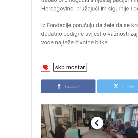
Hercegovine, pružajući im sigurnije i d
Iz Fondacije poručuju da žele da se kr
dodatno podigne svijest o važnosti zaj
vode najteže životne bitke.
skb mostar
Facebook
X Twitter