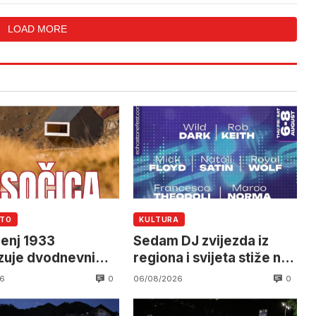
u
doprinose za PIO
LOAD MORE
UTO
KULTURA
enj 1933
Sedam DJ zvijezda iz
zuje dvodnevni
regiona i svijeta stiže na
a Visočicu
EchoStone Festival u
0
0
6
06/08/2026
Trebinju