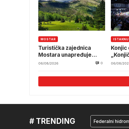
MOSTAR
ISTAKN
Turistička zajednica
Konjic
Mostara unapređuje
„Konji
infrastrukturu na Ruištu
0
06/08/2026
06/08/202
# TRENDING
mostar
Federalni hidromete