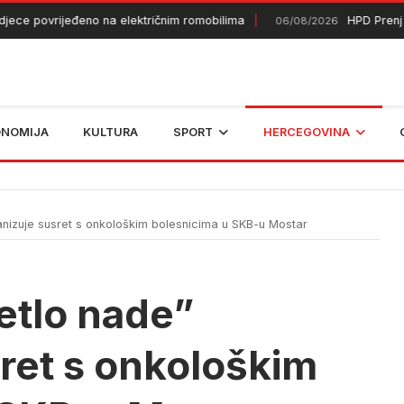
 povrijeđeno na električnim romobilima
HPD Prenj 1933 
06/08/2026
ONOMIJA
KULTURA
SPORT
HERCEGOVINA
anizuje susret s onkološkim bolesnicima u SKB-u Mostar
etlo nade”
ret s onkološkim