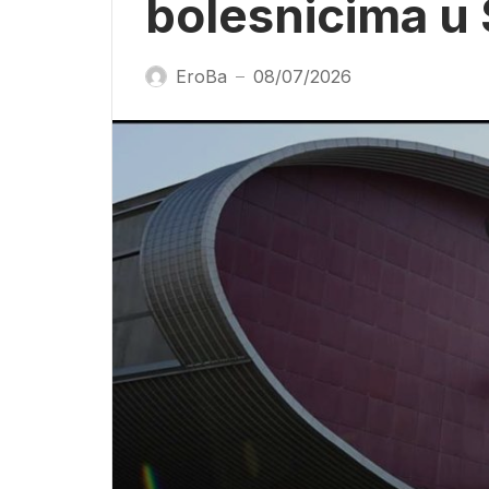
bolesnicima u
EroBa
08/07/2026
—