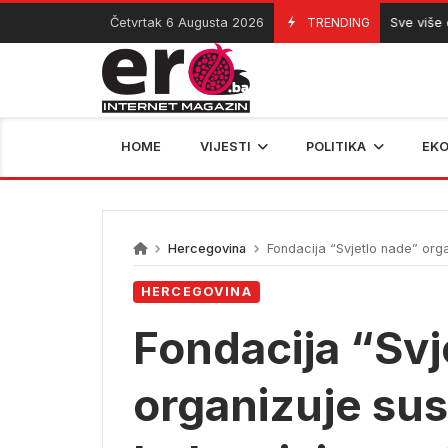
Skip
Četvrtak 6 Augusta 2026
TRENDING
Sve više djece
06/08/2026
to
content
HOME
VIJESTI
POLITIKA
EK
Hercegovina
Fondacija “Svjetlo nade” org
HERCEGOVINA
Fondacija “Svj
organizuje sus