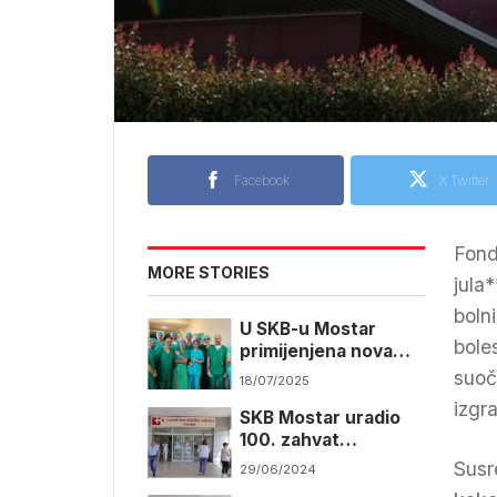
Facebook
X Twitter
Fond
MORE STORIES
jula
boln
U SKB-u Mostar
bole
primijenjena nova
metoda liječenja
suoč
18/07/2025
inkontinencije kod
izgr
SKB Mostar uradio
žena
100. zahvat
trombektomije
Susre
29/06/2024