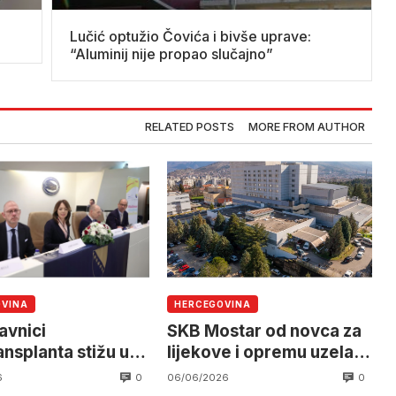
Lučić optužio Čovića i bivše uprave:
“Aluminij nije propao slučajno”
RELATED POSTS
MORE FROM AUTHOR
OVINA
HERCEGOVINA
avnici
SKB Mostar od novca za
ansplanta stižu u
lijekove i opremu uzela
 nakon historijske
3.000.000 KM pa
0
0
6
06/06/2026
lantacije bubrega
radnicima uplatila