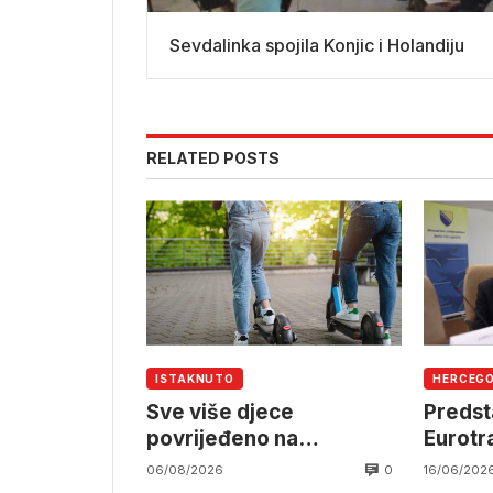
Sevdalinka spojila Konjic i Holandiju
RELATED POSTS
ISTAKNUTO
HERCEG
Sve više djece
Predst
povrijeđeno na
Eurotr
električnim romobilima
Mostar
0
06/08/2026
16/06/202
transp