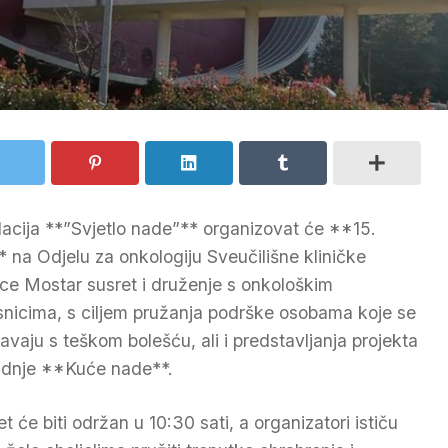
acija **”Svjetlo nade”** organizovat će **15.
** na Odjelu za onkologiju Sveučilišne kliničke
ice Mostar susret i druženje s onkološkim
snicima, s ciljem pružanja podrške osobama koje se
avaju s teškom bolešću, ali i predstavljanja projekta
adnje **Kuće nade**.
t će biti održan u 10:30 sati, a organizatori ističu