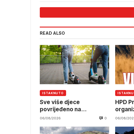
u SKB-
READ ALSO
ISTAKNUTO
ISTAKN
Sve više djece
HPD Pr
povrijeđeno na
organi
električnim romobilima
izlet n
0
06/08/2026
06/08/202